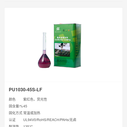
PU1030-45S-LF
颜色
紫红色，荧光性
固含量/%
45
固化方式
常温或加热
认证
UL94V0/RoHS/REACH/PAHs/无卤
耐温性
135℃