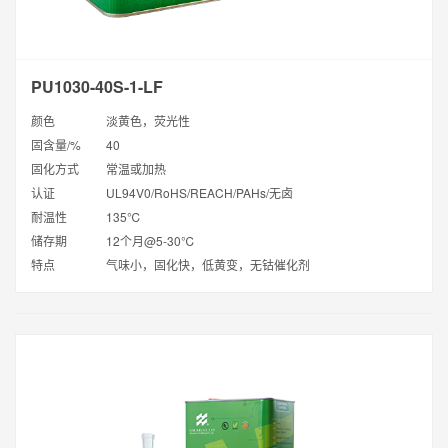
PU1030-40S-1-LF
颜色
淡黄色，荧光性
固含量/%
40
固化方式
常温或加热
认证
UL94V0/RoHS/REACH/PAHs/无卤
耐温性
135℃
储存期
12个月@5-30℃
特点
气味小，固化快，低黄变，无钴催化剂