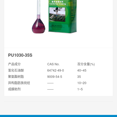
PU1030-35S
产品成分
CAS No.
百分含量(%)
氢化石油醚
64742-49-0
40~45
聚氨酯树脂
9009-54-5
35
异构脂肪族烷烃
——
10~20
成膜助剂
——
1~5