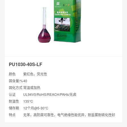
PU1030-40S-LF
颜色
紫红色，荧光性
固含量/%
40
固化方式
常温或加热
认证
UL94V0/RoHS/REACH/PAHs/无卤
耐温性
135℃
储存期
12个月@5-30℃
特点
无苯，高防腐可靠性，电气绝缘性能优异，耐盐雾耐硫化性好