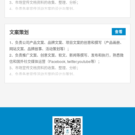
3、市场宣传文档资料的收集、整理、分析；
4、负责各类宣传活动方案的设计与策划。
任职要求：
1、本科以上学历，英语6级及以上，市场营销、广告学、中文、新闻学、
文案策划
查看
传播学等相关专业；
1、负责公司产品文案、品牌文案、项目文案的创意和撰写（产品画册、
2、两年以上市场策划及文案工作经验，有整合推广成功案例者优先；
网站文案、品牌故事、活动策划等）；
3、能够准确捕捉产品亮点，具备准确的文字表现能力；
2、负责推广文案、创意文案、软文、新闻等撰写、发布和执行，熟悉微
4、思维敏捷、洞察力强，文字功底扎实，语言表达能力强；
信和国外社交媒体运营（Facebook, twitter,youtube等）；
5、熟悉品牌推广、品牌策划、活动策划的整个流程。
3、市场宣传文档资料的收集、整理、分析；
4、负责各类宣传活动方案的设计与策划。
人事招聘邮箱: yikst@yikst.com
发送简历
任职要求：
1、本科以上学历，英语6级及以上，市场营销、广告学、中文、新闻学、
传播学等相关专业；
2、两年以上市场策划及文案工作经验，有整合推广成功案例者优先；
3、能够准确捕捉产品亮点，具备准确的文字表现能力；
4、思维敏捷、洞察力强，文字功底扎实，语言表达能力强；
5、熟悉品牌推广、品牌策划、活动策划的整个流程。