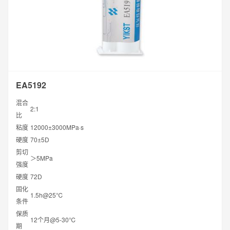
EA5192
混合
2:1
比
粘度
12000±3000MPa·s
硬度
70±5D
剪切
＞5MPa
强度
硬度
72D
固化
1.5h@25℃
条件
保质
12个月@5-30℃
期