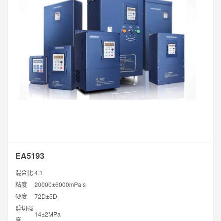
EA5193
混合比
4:1
粘度
20000±6000mPa·s
硬度
72D±5D
剪切强
14±2MPa
度