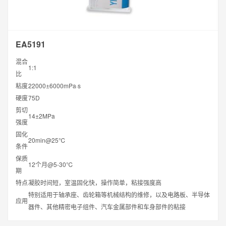
EA5191
混合
1:1
比
粘度
22000±6000mPa·s
硬度
75D
剪切
14±2MPa
强度
固化
20min@25℃
条件
保质
12个月@5-30℃
期
特点
凝胶时间短，室温固化快，操作简单，粘接强度高
特别适用于轴承座、齿轮箱等机械结构的维修，以及电路板、半导体
应用
器件、其他精密电子组件、汽车金属部件和车身部件的粘接